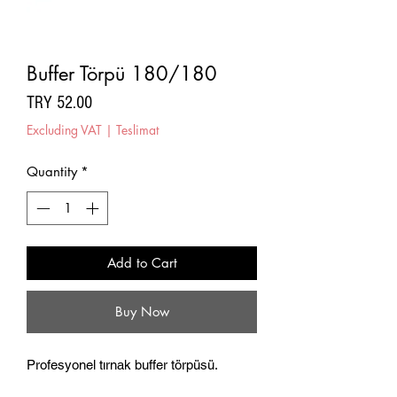
Buffer Törpü 180/180
Price
TRY 52.00
Excluding VAT
|
Teslimat
Quantity
*
Add to Cart
Buy Now
Profesyonel tırnak buffer törpüsü.