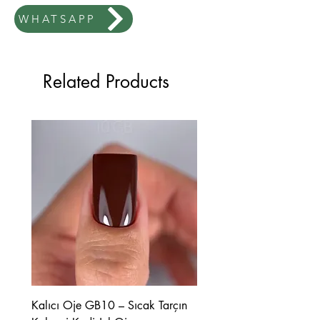
WHATSAPP
Related Products
Kalıcı Oje GB10 – Sıcak Tarçın
Kalıcı Oje GB08 – Tarçı