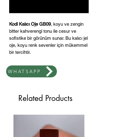
Notify When Available
Kodi Kalıcı Oje GB09
, koyu ve zengin
bitter kahverengi tonu ile cesur ve
sofistike bir görünüm sunar. Bu kalıcı jel
oje, koyu renk sevenler için mükemmel
bir tercihtir.
Yüksek pigmentasyonlu formülü
sayesinde tek katta bile mükemmel
WHATSAPP
kapatıcılık sağlar. UV/LED lamba ile hızlı
kurur ve uzun süre kalıcılığını korur.
Profesyonel kullanım için uygundur –
hem salonlarda hem evde kullanım için
Related Products
ideal.
7ml