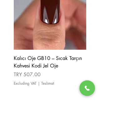
Kalıcı Oje GB10 – Sıcak Tarçın
Kalıcı Oje GB08 – Tarçı
Kahvesi Kodi Jel Oje
Kahverengi Kodi Jel Oje
Price
Price
TRY 507.00
TRY 507.00
Excluding VAT
|
Teslimat
Excluding VAT