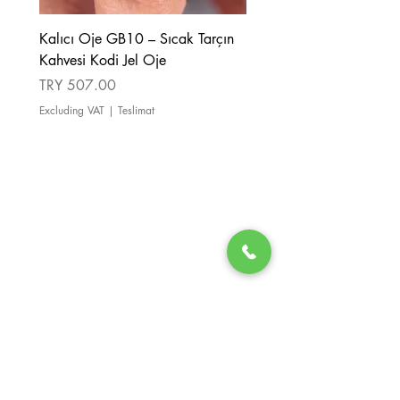
Kalıcı Oje GB10 – Sıcak Tarçın
Kalıcı Oje GB08 – Tarçı
Kahvesi Kodi Jel Oje
Kahverengi Kodi Jel Oje
Price
Price
TRY 507.00
TRY 507.00
Excluding VAT
|
Teslimat
Excluding VAT