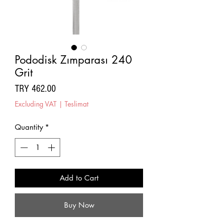
Pododisk Zımparası 240
Grit
Price
TRY 462.00
Excluding VAT
|
Teslimat
Quantity
*
Add to Cart
Buy Now