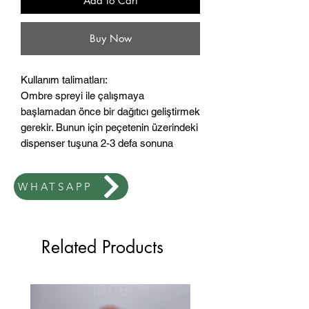
Add to Cart
Buy Now
Kullanım talimatları:
Ombre spreyi ile çalışmaya
başlamadan önce bir dağıtıcı geliştirmek
gerekir. Bunun için peçetenin üzerindeki
dispenser tuşuna 2-3 defa sonuna
kadar basın. Atomizörün içinde biriken
büyük miktarda pigment dışarı
WHATSAPP
akacaktır. Daha sonra pigment akışı
mükemmel bir degrade için ideal
olacaktır, tasarlamaya başlayabilirsiniz.
Related Products
Lambada kurumamış jel/baz/kalıcı
oje üzerine, tırnağın ucundan
başlayarak yavaş yavaş tırnak etine
doğru ilerleyerek basınç yoğunluğunu