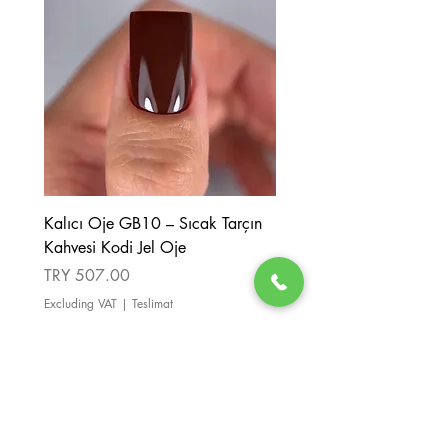
ve renk yoğunluğunu azaltarak spreyi
püskürtün. UV lambasında 90-120
saniye, LED lambada 30-60 saniye
polimerize edin.
Kalıcı Oje GB10 – Sıcak Tarçın
Kalıcı Oje GB08 – Tarçı
Kahvesi Kodi Jel Oje
Kahverengi Kodi Jel Oje
Price
Price
TRY 507.00
TRY 507.00
Excluding VAT
|
Teslimat
Excluding VAT