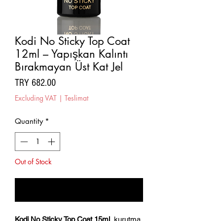
Kodi No Sticky Top Coat
12ml – Yapışkan Kalıntı
Bırakmayan Üst Kat Jel
Price
TRY 682.00
Excluding VAT
|
Teslimat
Quantity
*
Out of Stock
Notify When Available
Kodi No Sticky Top Coat 15ml
, kurutma