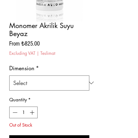
Monomer Akrilik Suyu
Beyaz
Sale
From
₺825.00
Price
Excluding VAT
|
Teslimat
Dimension
*
Quantity
*
Out of Stock