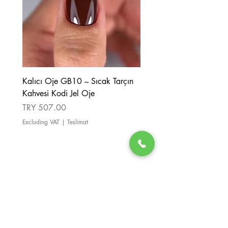
Kalıcı Oje GB10 – Sıcak Tarçın
Kalıcı Oje GB08 – Tarçı
Kahvesi Kodi Jel Oje
Kahverengi Kodi Jel Oje
Price
Price
TRY 507.00
TRY 507.00
Excluding VAT
|
Teslimat
Excluding VAT