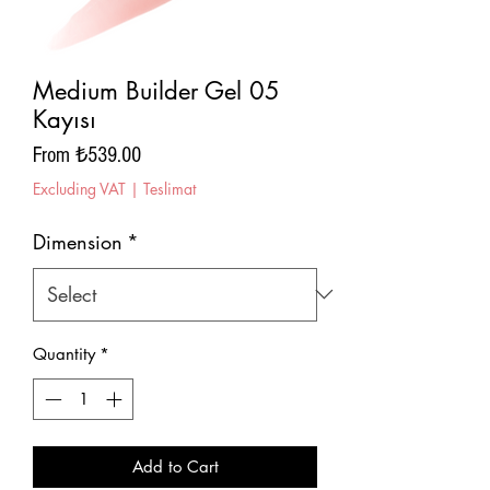
Medium Builder Gel 05
Kayısı
Sale
From
₺539.00
Price
Excluding VAT
|
Teslimat
Dimension
*
Quantity
*
Add to Cart