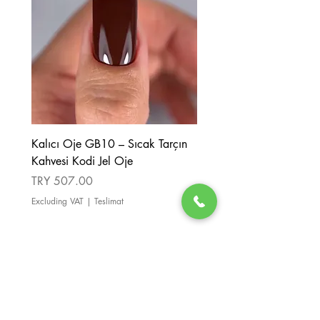
Kalıcı Oje GB10 – Sıcak Tarçın
Kalıcı Oje GB08 – Tarçı
Kahvesi Kodi Jel Oje
Kahverengi Kodi Jel Oje
Price
Price
TRY 507.00
TRY 507.00
Excluding VAT
|
Teslimat
Excluding VAT