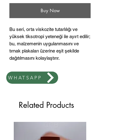
Buy Now
Bu seri, orta viskozite tutarlılığı ve
yüksek tiksotropi yeteneği ile ayırt edilir;
bu, malzemenin uygulanmasını ve
tırnak plakaları üzerine eşit şekilde
dağıtılmasını kolaylaştırır.
Renk 05 - kayısı.
Jel, kalıcı Fransızca için ve ayrıca
WHATSAPP
rekabetçi, düzenli bir Fransızcada
(yüksek düzeyde beceriyle) bir uzatma
kenarı oluştururken kullanılır.
Related Products
Polimerizasyon: LED lambada 90-120
saniye veya UV lambada 2 dakika.