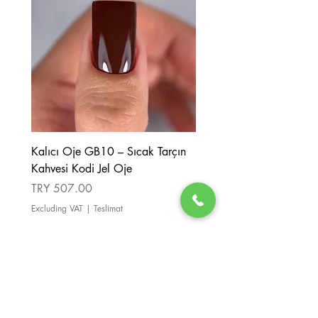
Kalıcı Oje GB10 – Sıcak Tarçın
Kalıcı Oje GB08 – Tarçı
Kahvesi Kodi Jel Oje
Kahverengi Kodi Jel Oje
Price
Price
TRY 507.00
TRY 507.00
Excluding VAT
|
Teslimat
Excluding VAT