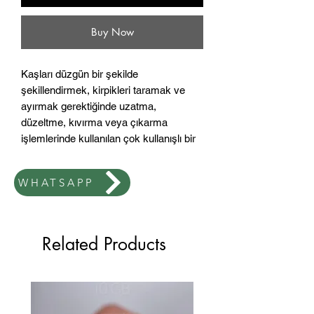
Buy Now
Kaşları düzgün bir şekilde
şekillendirmek, kirpikleri taramak ve
ayırmak gerektiğinde uzatma,
düzeltme, kıvırma veya çıkarma
işlemlerinde kullanılan çok kullanışlı bir
alet. Boyalı kirpik etkisi yaratan yarı
kalıcı maskara uygulaması için de
WHATSAPP
kullanılır. Koruyucu kapak, yabancı
parçacıkların ve tüylerin girmesini önler.
Boyut: 55mm
Related Products