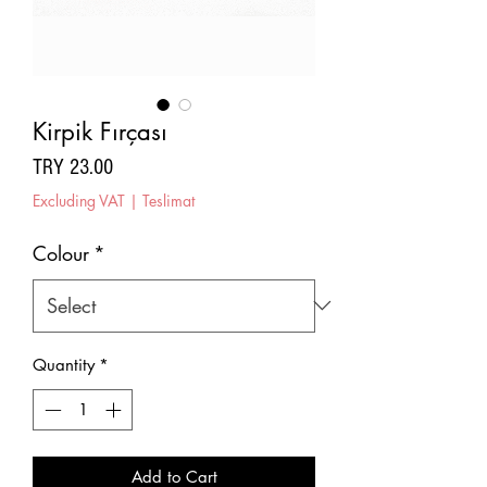
Kirpik Fırçası
Price
TRY 23.00
Excluding VAT
|
Teslimat
Colour
*
Quantity
*
Add to Cart