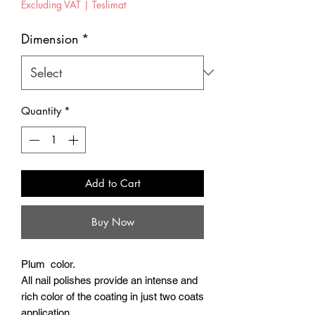
Excluding VAT
|
Teslimat
Dimension
*
Quantity
*
Add to Cart
Buy Now
Plum color.
All nail polishes provide an intense and
rich color of the coating in just two coats
application.