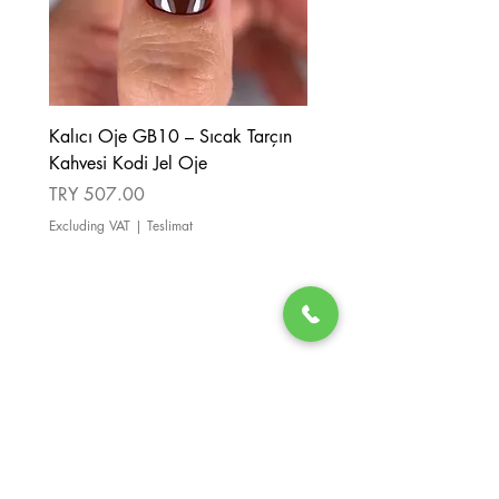
Kalıcı Oje GB10 – Sıcak Tarçın
Kalıcı Oje GB08 – Tarçı
Kahvesi Kodi Jel Oje
Kahverengi Kodi Jel Oje
Price
Price
TRY 507.00
TRY 507.00
Excluding VAT
|
Teslimat
Excluding VAT