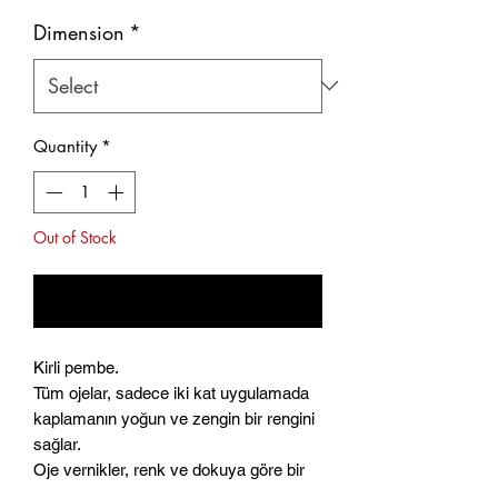
Dimension
*
Quantity
*
Out of Stock
Notify When Available
Kirli pembe.
Tüm ojelar, sadece iki kat uygulamada
kaplamanın yoğun ve zengin bir rengini
sağlar.
Oje vernikler, renk ve dokuya göre bir
seri halinde gruplandırılır.