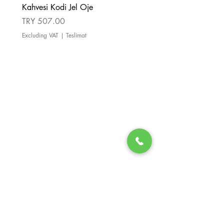
Kahvesi Kodi Jel Oje
Kahverengi Kodi Jel Oje
Price
Price
TRY 507.00
TRY 507.00
Excluding VAT
|
Teslimat
Excluding VAT