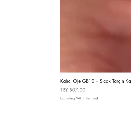
Kalıcı Oje GB10 – Sıcak Tarçın Ka
Price
TRY 507.00
Excluding VAT
|
Teslimat
about us
Cancellation and Refund Policy