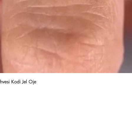
Quick View
hvesi Kodi Jel Oje
Kalıcı Oje
Protez Tırnak
Kodi Base Top Gel
Poly Jel