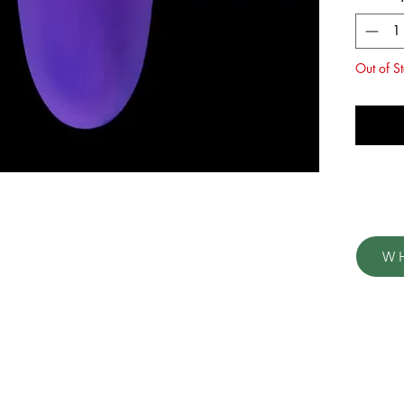
Out of S
No
W