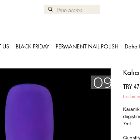
 US
BLACK FRIDAY
PERMANENT NAIL POLISH
Daha 
Kalı
TRY 47
Excludin
Karanlıkt
değiştiri
7ml
Quantit