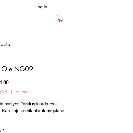
Log In
fazla
cı Oje NG09
Price
4.00
g VAT
|
Teslimat
a parlıyor. Farklı ışıklarda renk
r. Kalıcı oje vernik olarak uygulanır.
y
*