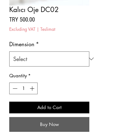
Kalıcı Oje DC02
Price
TRY 500.00
Excluding VAT
|
Teslimat
Dimension
*
Quantity
*
Add to Cart
Buy Now