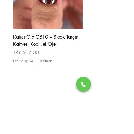
Kalıcı Oje GB10 – Sıcak Tarçın
Kalıcı Oje GB08 – Tarçı
Kahvesi Kodi Jel Oje
Kahverengi Kodi Jel Oje
Price
Price
TRY 507.00
TRY 507.00
Excluding VAT
|
Teslimat
Excluding VAT