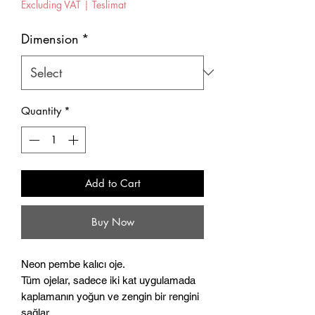
Excluding VAT
|
Teslimat
Dimension
*
Quantity
*
Add to Cart
Buy Now
Neon pembe kalıcı oje.
Tüm ojelar, sadece iki kat uygulamada
kaplamanın yoğun ve zengin bir rengini
sağlar.