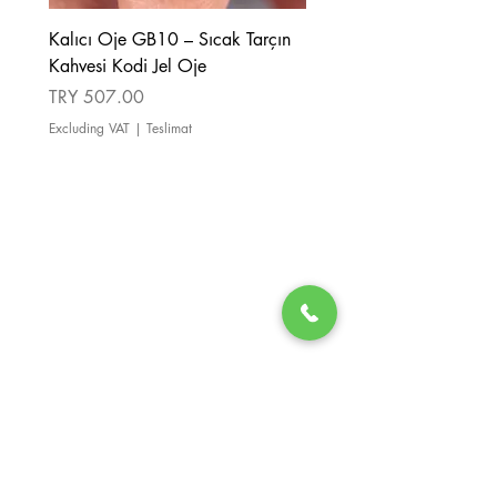
Kalıcı Oje GB10 – Sıcak Tarçın
Kalıcı Oje GB08 – Tarçı
Kahvesi Kodi Jel Oje
Kahverengi Kodi Jel Oje
Price
Price
TRY 507.00
TRY 507.00
Excluding VAT
|
Teslimat
Excluding VAT