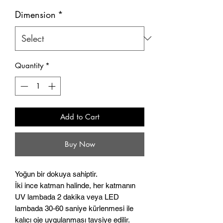
Dimension
*
Quantity
*
Add to Cart
Buy Now
Yoğun bir dokuya sahiptir.
İki ince katman halinde, her katmanın
UV lambada 2 dakika veya LED
lambada 30-60 saniye kürlenmesi ile
kalıcı oje uygulanması tavsiye edilir.