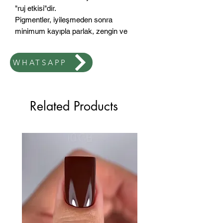
"ruj etkisi"dir.
Pigmentler, iyileşmeden sonra
minimum kayıpla parlak, zengin ve
zengin bir renk sağlar.
WHATSAPP
Ürün, tıbbi kozmetoloji alanında
uluslararası kalite standartlarını
karşılamaktadır. Klinik çalışmalarda
güvenlik, hipoalerjenite ve toksik
Related Products
etkilerin olmadığı kanıtlanmıştır.