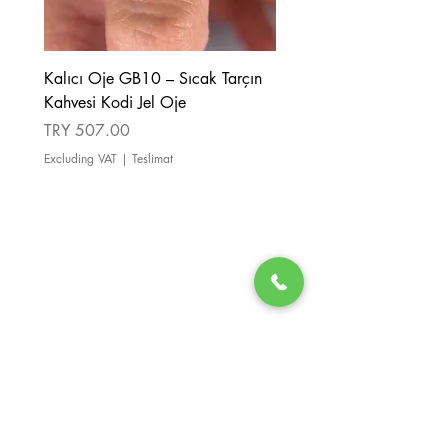
Kalıcı Oje GB10 – Sıcak Tarçın
Kalıcı Oje GB08 – Tarçı
Kahvesi Kodi Jel Oje
Kahverengi Kodi Jel Oje
Price
Price
TRY 507.00
TRY 507.00
Excluding VAT
|
Teslimat
Excluding VAT