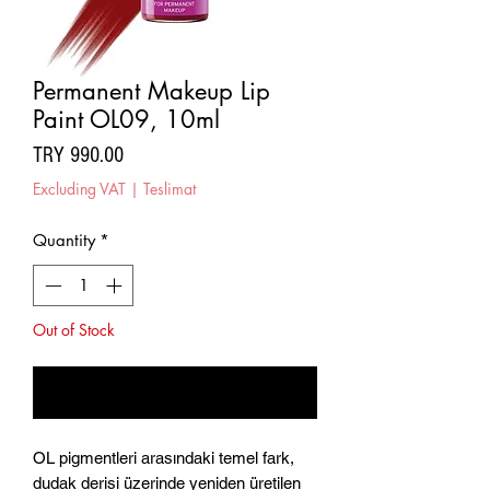
Permanent Makeup Lip
Paint OL09, 10ml
Price
TRY 990.00
Excluding VAT
|
Teslimat
Quantity
*
Out of Stock
Notify When Available
OL pigmentleri arasındaki temel fark,
dudak derisi üzerinde yeniden üretilen