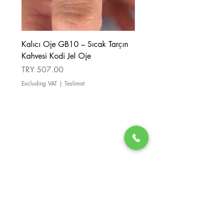
Kalıcı Oje GB10 – Sıcak Tarçın
Kalıcı Oje GB08 – Tarçı
Kahvesi Kodi Jel Oje
Kahverengi Kodi Jel Oje
Price
Price
TRY 507.00
TRY 507.00
Excluding VAT
|
Teslimat
Excluding VAT