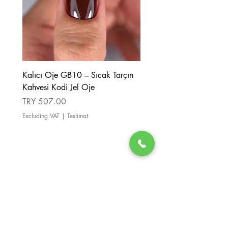
Kalıcı Oje GB10 – Sıcak Tarçın
Kalıcı Oje GB08 – Tarçı
Kahvesi Kodi Jel Oje
Kahverengi Kodi Jel Oje
Price
Price
TRY 507.00
TRY 507.00
Excluding VAT
|
Teslimat
Excluding VAT