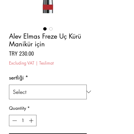
Alev Elmas Freze Uç Kürü
Manikür için
Price
TRY 230.00
Excluding VAT
|
Teslimat
sertliği
*
Quantity
*