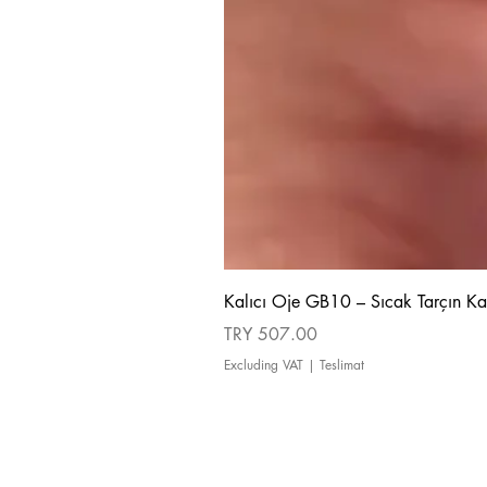
Kalıcı Oje GB10 – Sıcak Tarçın Ka
Price
TRY 507.00
Excluding VAT
|
Teslimat
about us
Cancellation and Refund Policy