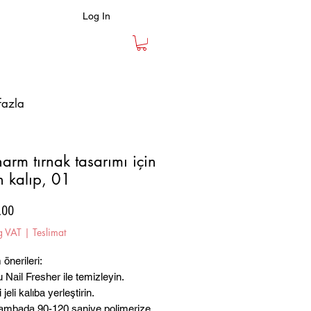
Log In
fazla
arm tırnak tasarımı için
on kalıp, 01
Price
.00
g VAT
|
Teslimat
önerileri:
 Nail Fresher ile temizleyin.
 jeli kalıba yerleştirin.
lambada 90-120 saniye polimerize