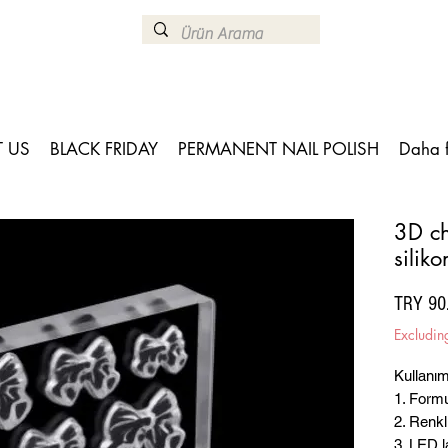
 US
BLACK FRIDAY
PERMANENT NAIL POLISH
Daha 
3D ch
silik
TRY 90
Excludin
Kullanım 
1. Formu
2. Renkli
3. LED 