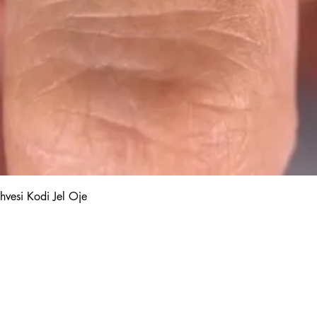
Quick View
hvesi Kodi Jel Oje
Kalıcı Oje
Protez Tırnak
Kodi Base Top Gel
Poly Jel